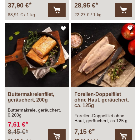
Räucherfischkisten. Auch
37,90 €
28,95 €
super zum verschenken!
68,91 € / 1 kg
22,27 € / 1 kg
In
In
den
den
Warenkorb
Warenk
ZUR
ZU
WUNSCHLISTE
WU
HINZUFÜGEN
HI
Buttermakrelenfilet,
Forellen-Doppelfilet
geräuchert, 200g
ohne Haut, geräuchert,
ca. 125g
Buttermakrele, geräuchert,
0,200g
Forellen-Doppelfilet ohne
Haut, geräuchert, ca.125 g
Sonderangebot
7,61 €
8,45 €
7,15 €