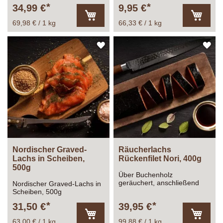
34,99 €
9,95 €
69,98 € / 1 kg
66,33 € / 1 kg
In
In
den
den
Warenkorb
Warenk
ZUR
ZU
WUNSCHLISTE
WU
HINZUFÜGEN
HI
Nordischer Graved-
Räucherlachs
Lachs in Scheiben,
Rückenfilet Nori, 400g
500g
Über Buchenholz
geräuchert, anschließend
Nordischer Graved-Lachs in
mit einer scharfen, grünen
Scheiben, 500g
Meerrettichcreme (Wasabi)
31,50 €
39,95 €
liebevoll ummantelt und in
Nori-Blättern eingewickelt.
63,00 € / 1 kg
99,88 € / 1 kg