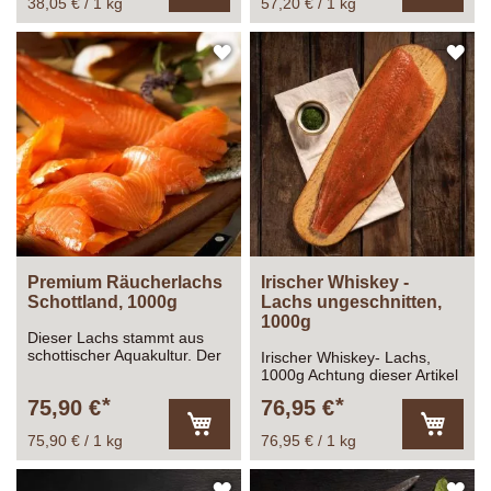
38,05 € / 1 kg
57,20 € / 1 kg
In
In
den
den
Warenkorb
Warenk
ZUR
ZU
WUNSCHLISTE
WU
HINZUFÜGEN
HI
Premium Räucherlachs
Irischer Whiskey -
Schottland, 1000g
Lachs ungeschnitten,
1000g
Dieser Lachs stammt aus
schottischer Aquakultur. Der
Irischer Whiskey- Lachs,
schottische Räucherlachs
1000g Achtung dieser Artikel
hat wenig Fett, ist zart im
enthält Alkohol.
75,90 €
76,95 €
Biss, zergeht auf der Zunge
und entfaltet ein üppiges
75,90 € / 1 kg
76,95 € / 1 kg
Aroma. Mit einem Wort: er
In
In
den
den
vereint alle Vorzüge, die
Warenkorb
Warenk
wahre Kenner von einem
ZUR
ZU