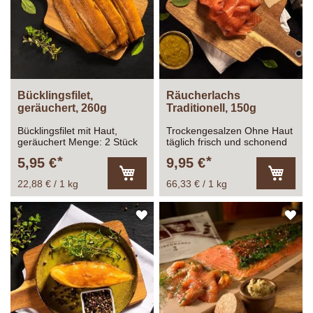
Bücklingsfilet,
Räucherlachs
geräuchert, 260g
Traditionell, 150g
Bücklingsfilet mit Haut,
Trockengesalzen Ohne Haut
geräuchert Menge: 2 Stück
täglich frisch und schonend
ca. 260g 1 Bücklingsfilet
kaltgeräuchert
5,95 €
9,95 €
wiegt ca. 130g
22,88 € / 1 kg
66,33 € / 1 kg
In
In
den
den
Warenkorb
Warenk
ZUR
ZU
WUNSCHLISTE
WU
HINZUFÜGEN
HI