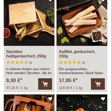
Lachs erwarten.
WUNSCHLISTE
WU
HINZUFÜGEN
HI
Sprotten
Aalfilet, geräuchert,
heißgeräuchert, 250g
150g
Bewertung:
Bewertung:
Bewertung
Bewertung
1
1
100%
100%
In kleinen Kisten aus rohem
Ein ausgesuchtes,
Holz werden Sprotten, die im
handverlesenes Stück Natur
Altonaer Ofen über Erlen
aus dem »Altonaer Ofen«
9,30 €
17,85 €
und Buchenholz
der Manufaktur »Fiedler«.
heißgeräuchert werden,
37,20 € / 1 kg
119,00 € / 1 kg
In
In
angeboten.
den
den
Warenkorb
Warenk
ZUR
ZU
WUNSCHLISTE
WU