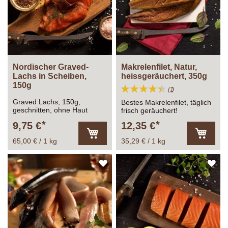
Nordischer Graved-
Makrelenfilet, Natur,
Lachs in Scheiben,
heissgeräuchert, 350g
150g
Bewertung:
Bewertung
1
90%
Graved Lachs, 150g,
Bestes Makrelenfilet, täglich
geschnitten, ohne Haut
frisch geräuchert!
9,75 €
12,35 €
65,00 € / 1 kg
35,29 € / 1 kg
In
In
den
den
Warenkorb
Warenk
ZUR
ZU
WUNSCHLISTE
WU
HINZUFÜGEN
HI