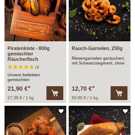
HINZUFÜGEN
HI
Piratenkiste - 800g
Rauch-Garnelen, 250g
gemischter
Riesengarnelen geräuchert,
Räucherfisch
mit Schwanzsegment, ohne
Bewertung:
Bewertung
1
Schale
100%
Unsere beliebten
gemischten
Räucherfischkisten. Auch
21,90 €
12,70 €
super zum verschenken!
27,38 € / 1 kg
50,80 € / 1 kg
In
In
den
den
Warenkorb
Warenk
ZUR
ZU
WUNSCHLISTE
WU
HINZUFÜGEN
HI