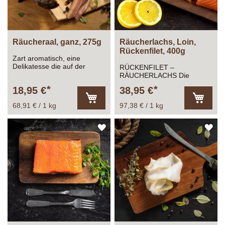
Räucheraal, ganz, 275g
Räucherlachs, Loin,
Rückenfilet, 400g
Zart aromatisch, eine
Delikatesse die auf der
RÜCKENFILET –
Zunge zergeht.
RÄUCHERLACHS Die
Gourmet-Qualität unserer
18,95 €
38,95 €
frischen Lachse ist das
Ergebnis vom Lebensraum
68,91 € / 1 kg
97,38 € / 1 kg
In
In
in den klaren Gewässern
den
den
Norwegens und der
Warenkorb
Warenk
langjährigen Partnerschaft
ZUR
ZU
mit unseren norwegischen
Züchtern
WUNSCHLISTE
WU
HINZUFÜGEN
HI