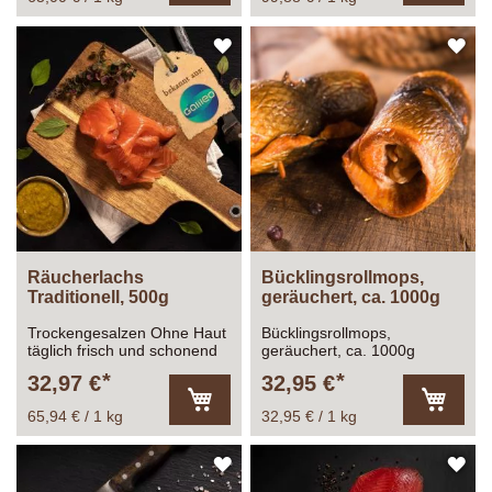
In
In
den
den
Warenkorb
Warenk
ZUR
ZU
WUNSCHLISTE
WU
HINZUFÜGEN
HI
Räucherlachs
Bücklingsrollmops,
Traditionell, 500g
geräuchert, ca. 1000g
Trockengesalzen Ohne Haut
Bücklingsrollmops,
täglich frisch und schonend
geräuchert, ca. 1000g
kaltgeräuchert
32,97 €
32,95 €
65,94 € / 1 kg
32,95 € / 1 kg
In
In
den
den
Warenkorb
Warenk
ZUR
ZU