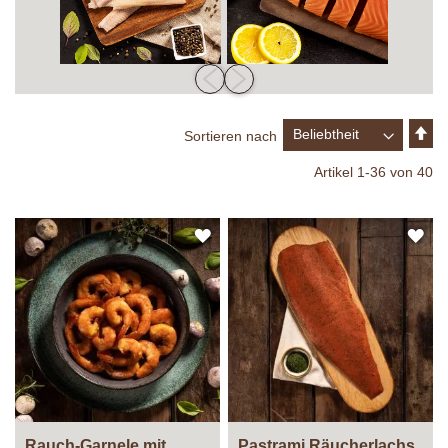
In
Sortieren nach
ab
Re
Artikel
1
-
36
von
40
ZUR
ZU
WUNSCHLISTE
WU
HINZUFÜGEN
HI
Rauch-Garnele mit
Pastrami Räucherlachs,