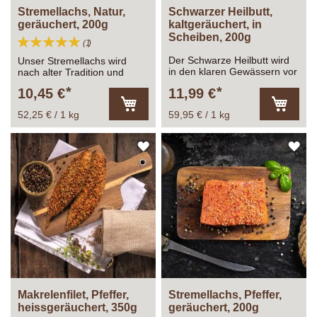
Stremellachs, Natur,
Schwarzer Heilbutt,
geräuchert, 200g
kaltgeräuchert, in
Scheiben, 200g
Bewertung:
Bewertung
1
100%
Der Schwarze Heilbutt wird
Unser Stremellachs wird
in den klaren Gewässern vor
nach alter Tradition und
Norwegen gefangen...
überlieferter Rezeptur
10,45 €
11,99 €
zubereitet.
52,25 € / 1 kg
59,95 € / 1 kg
In
In
den
den
Warenkorb
Warenk
ZUR
ZU
WUNSCHLISTE
WU
HINZUFÜGEN
HI
Makrelenfilet, Pfeffer,
Stremellachs, Pfeffer,
heissgeräuchert, 350g
geräuchert, 200g