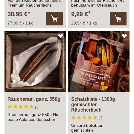
Von den Küsten Schottlands
nach nordischer Fischer-Art
Premium Räucherlachs
behutsam im Ofenrauch
Schottland, 500g
gereift.
38,95 €
9,99 €
77,90 € / 1 kg
28,54 € / 1 kg
In
In
den
den
Warenkorb
Warenk
ZUR
ZU
WUNSCHLISTE
WU
HINZUFÜGEN
HI
Räucheraal, ganz, 550g
Schatzkiste - 1300g
gemischter
Bewertung:
Bewertungen
2
Räucherfisch
95%
Räucheraal, ganz 550g Nur
Bewertung:
Bewertung
1
beste Aale aus deutscher
100%
Aquakultur werden zu
Unsere beliebten
unseren Räucheraalen
gemischten
verarbeitet.