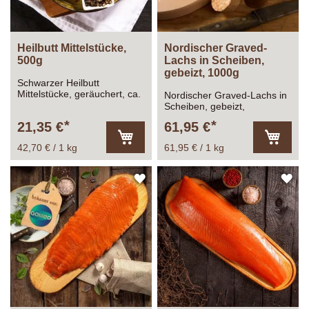
Heilbutt Mittelstücke,
Nordischer Graved-
500g
Lachs in Scheiben,
gebeizt, 1000g
Schwarzer Heilbutt
Mittelstücke, geräuchert, ca.
Nordischer Graved-Lachs in
500g
Scheiben, gebeizt,
geschnitten, auf Haut,
21,35 €
61,95 €
ca.1000g
42,70 € / 1 kg
61,95 € / 1 kg
In
In
den
den
Warenkorb
Warenk
ZUR
ZU
WUNSCHLISTE
WU
HINZUFÜGEN
HI