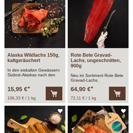
WUNSCHLISTE
WU
HINZUFÜGEN
HI
Alaska Wildlachs 150g,
Rote Bete Gravad-
kaltgeräuchert
Lachs, ungeschnitten,
900g
In den eiskalten Gewässern
Südost-Alaskas nach den
Neu im Sortiment Rote Bete
strengen Richtlinien von
Gravad-Lachs,
Alaskas vorbildlichem
ungeschnitten, mit Haut,
15,95 €
64,90 €
Programm für eine
ca.900g
nachhaltige Fischerei
106,33 € / 1 kg
72,11 € / 1 kg
gefangen, wird der
In
In
den
den
Räucherlachs von
Warenkorb
Warenk
Meisterhand zubereitet!
ZUR
ZU
WUNSCHLISTE
WU
HINZUFÜGEN
HI