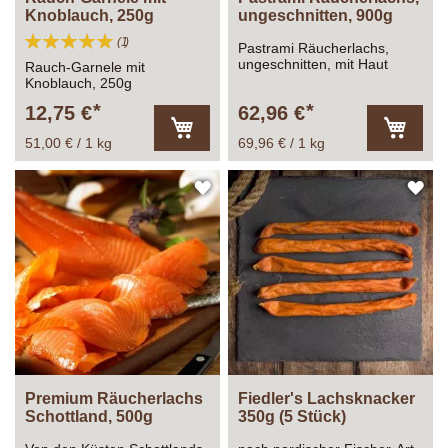
Knoblauch, 250g
ungeschnitten, 900g
Bewertung:
Bewertung
1
Pastrami Räucherlachs,
100%
ungeschnitten, mit Haut
Rauch-Garnele mit
Knoblauch, 250g
12,75 €
62,96 €
51,00 € / 1 kg
69,96 € / 1 kg
In
In
den
den
Warenkorb
Warenk
ZUR
ZU
WUNSCHLISTE
WU
HINZUFÜGEN
HI
Premium Räucherlachs
Fiedler's Lachsknacker
Schottland, 500g
350g (5 Stück)