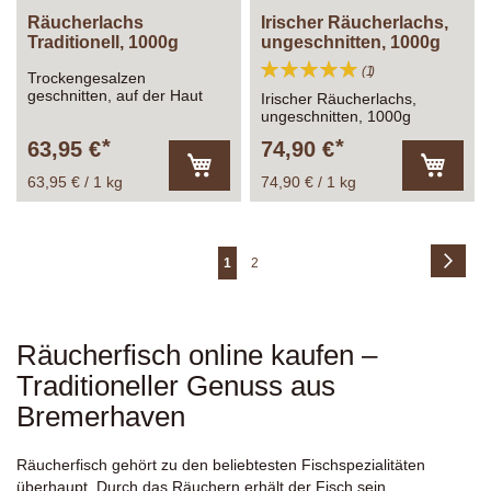
Räucherlachs
Irischer Räucherlachs,
Traditionell, 1000g
ungeschnitten, 1000g
Bewertung:
Bewertung
1
Trockengesalzen
100%
geschnitten, auf der Haut
Irischer Räucherlachs,
täglich frisch und schonend
ungeschnitten, 1000g
kaltgeräuchert
63,95 €
74,90 €
63,95 € / 1 kg
74,90 € / 1 kg
In
In
den
den
Warenkorb
Warenk
Seite
Seite
Weite
Sie
Seite
1
2
lesen
gerade
Räucherfisch online kaufen –
Seite
Traditioneller Genuss aus
Bremerhaven
Räucherfisch gehört zu den beliebtesten Fischspezialitäten
überhaupt. Durch das Räuchern erhält der Fisch sein