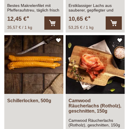
Bestes Makrelenfilet mit
Erstklassiger Lachs aus
Pfefferaufstreu, täglich frisch
sauberer, gepflegter und
geräuchert!
kontrollierter Aquakultur!
12,45 €
10,65 €
35,57 € / 1 kg
53,25 € / 1 kg
In
In
den
den
Warenkorb
Warenk
ZUR
ZU
WUNSCHLISTE
WU
HINZUFÜGEN
HI
Schillerlocken, 500g
Camwood
Räucherlachs (Rotholz),
geschnitten, 150g
Camwood Räucherlachs
(Rotholz), geschnitten, 150g