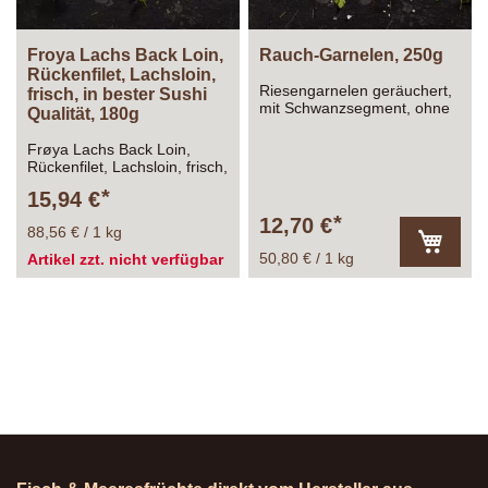
Froya Lachs Back Loin,
Rauch-Garnelen, 250g
Rückenfilet, Lachsloin,
Riesengarnelen geräuchert,
frisch, in bester Sushi
mit Schwanzsegment, ohne
Qualität, 180g
Schale
Frøya Lachs Back Loin,
Rückenfilet, Lachsloin, frisch,
in bester Sushi Qualität,
15,94 €
180g
12,70 €
88,56 € / 1 kg
50,80 € / 1 kg
Artikel zzt. nicht verfügbar
In
den
Warenk