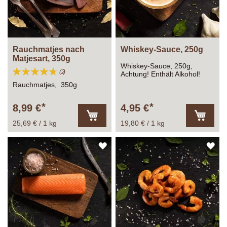
Rauchmatjes nach
Whiskey-Sauce, 250g
Matjesart, 350g
Whiskey-Sauce, 250g,
Bewertung:
Bewertungen
2
Achtung! Enthält Alkohol!
95%
Rauchmatjes, 350g
8,99 €
4,95 €
25,69 € / 1 kg
19,80 € / 1 kg
In
In
den
den
Warenkorb
Warenk
ZUR
ZU
WUNSCHLISTE
WU
HINZUFÜGEN
HI