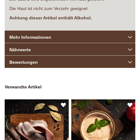
Die Haut ist nicht zum Verzehr geeignet
Achtung dieser Artikel enthält Alkohol.
Mehr Informationen
Nährwerte
Bewertungen
Verwandte Artikel
ZUR
ZU
WUNSCHLISTE
WU
HINZUFÜGEN
HI