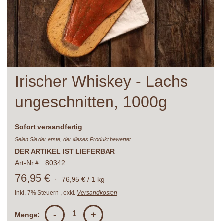
Zum
Irischer Whiskey - Lachs
Anfang
der
ungeschnitten, 1000g
Bildergalerie
springen
Lieferzeit
Sofort versandfertig
Seien Sie der erste, der dieses Produkt bewertet
DER ARTIKEL IST LIEFERBAR
Art-Nr.
80342
76,95 €
·
76,95 € / 1 kg
Inkl. 7% Steuern
,
exkl.
Versandkosten
-
+
Menge: