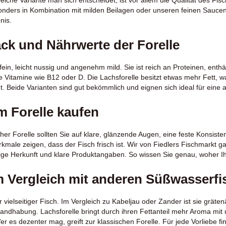
onders in Kombination mit milden Beilagen oder unseren feinen Saucen
nis.
k und Nährwerte der Forelle
fein, leicht nussig und angenehm mild. Sie ist reich an Proteinen, en
ge Vitamine wie B12 oder D. Die Lachsforelle besitzt etwas mehr Fett, wa
 Beide Varianten sind gut bekömmlich und eignen sich ideal für ein
m Forelle kaufen
cher Forelle sollten Sie auf klare, glänzende Augen, eine feste Konsis
kmale zeigen, dass der Fisch frisch ist. Wir von Fiedlers Fischmarkt g
tige Herkunft und klare Produktangaben. So wissen Sie genau, woher I
im Vergleich mit anderen Süßwasserf
hr vielseitiger Fisch. Im Vergleich zu
Kabeljau
oder
Zander
ist sie gräten
Handhabung. Lachsforelle bringt durch ihren Fettanteil mehr Aroma mit 
er es dezenter mag, greift zur klassischen Forelle. Für jede Vorliebe f