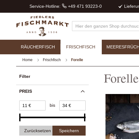
Service-Hotline:
+49 471 93223-0
Liefer
RÄUCHERFISCH
FRISCHFISCH
MEERESFRÜC
Home
Frischfisch
Forelle
Forelle
Filter
PREIS
bis
Zurücksetzen
Speichern