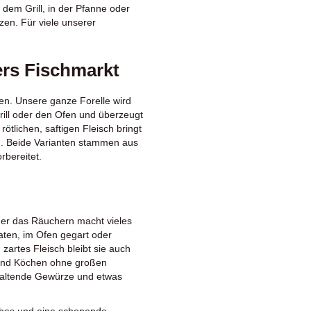
 dem Grill, in der Pfanne oder
tzen. Für viele unserer
ers Fischmarkt
den. Unsere
ganze Forelle
wird
rill oder den Ofen und überzeugt
t rötlichen, saftigen Fleisch bringt
en. Beide Varianten stammen aus
rbereitet.
 oder das Räuchern macht vieles
raten, im Ofen gegart oder
, zartes Fleisch bleibt sie auch
 und Köchen ohne großen
khaltende Gewürze und etwas
isches und eine schonende