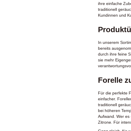
ihre einfache Zub
traditionell geräu
Kundinnen und Kun
Produktüb
In unserem Sortim
bereits ausgenomm
durch ihre feine 
sie mehr Eigenges
verantwortungsvol
Forelle z
Für die perfekte 
einfacher. Forell
traditionell geräu
bei höheren Temp
Aufwand. Wer es 
Zitrone. Für inte
Ganz gleich, für 