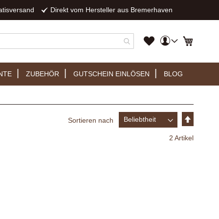
atisversand
Direkt vom Hersteller aus Bremerhaven
Mein
Mein Wa
Mein
Konto
Wunschzettel
NTE
ZUBEHÖR
GUTSCHEIN EINLÖSEN
BLOG
In
Sortieren nach
absteige
Reihenfo
2
Artikel
E