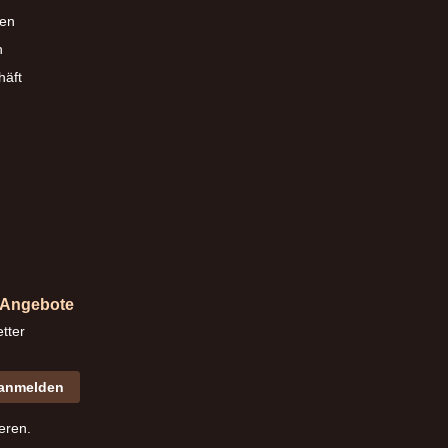
en
n
häft
d Angebote
tter
 anmelden
eren.