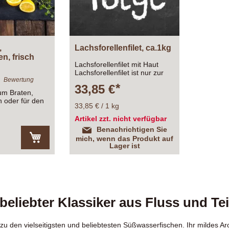
,
Lachsforellenfilet, ca.1kg
, frisch
Lachsforellenfilet mit Haut
Lachsforellenfilet ist nur zur
1
Bewertung
Anlieferung Donnerstag oder
33,85 €
Freitag verfügbar !!!
zum Braten,
n oder für den
33,85 € / 1 kg
Artikel zzt. nicht verfügbar
Benachrichtigen Sie
mich, wenn das Produkt auf
Lager ist
In
den
Warenkorb
 beliebter Klassiker aus Fluss und Te
zu den vielseitigsten und beliebtesten Süßwasserfischen. Ihr mildes A