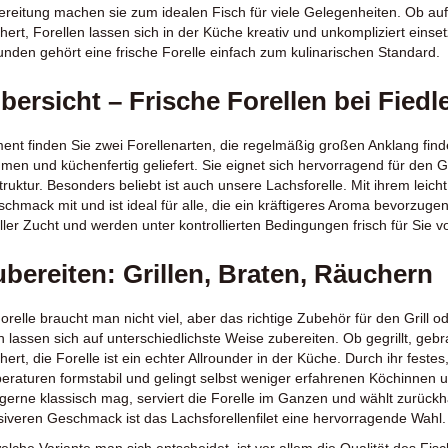
ereitung machen sie zum idealen Fisch für viele Gelegenheiten. Ob auf
chert, Forellen lassen sich in der Küche kreativ und unkompliziert einse
den gehört eine frische Forelle einfach zum kulinarischen Standard.
ersicht – Frische Forellen bei Fiedl
ent finden Sie zwei Forellenarten, die regelmäßig großen Anklang fin
en und küchenfertig geliefert. Sie eignet sich hervorragend für den G
Struktur. Besonders beliebt ist auch unsere
Lachsforelle
. Mit ihrem leich
chmack mit und ist ideal für alle, die ein kräftigeres Aroma bevorzug
ler Zucht und werden unter kontrollierten Bedingungen frisch für Sie vo
ubereiten: Grillen, Braten, Räuchern
Forelle braucht man nicht viel, aber das richtige Zubehör für den Grill
en lassen sich auf unterschiedlichste Weise zubereiten. Ob gegrillt, geb
chert, die Forelle ist ein echter Allrounder in der Küche. Durch ihr festes
eraturen formstabil und gelingt selbst weniger erfahrenen Köchinnen
gerne klassisch mag, serviert die Forelle im Ganzen und wählt zurüc
nsiveren Geschmack ist das
Lachsforellenfilet
eine hervorragende Wahl.
welche Variante man sich entscheidet, ist vor allem die Qualität des F