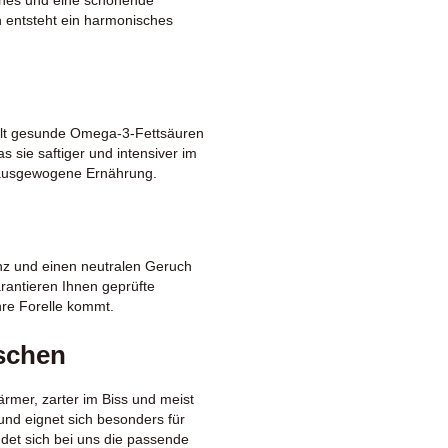
 entsteht ein harmonisches
thält gesunde Omega-3-Fettsäuren
s sie saftiger und intensiver im
e ausgewogene Ernährung.
tenz und einen neutralen Geruch
arantieren Ihnen geprüfte
hre Forelle kommt.
ischen
ärmer, zarter im Biss und meist
und eignet sich besonders für
indet sich bei uns die passende