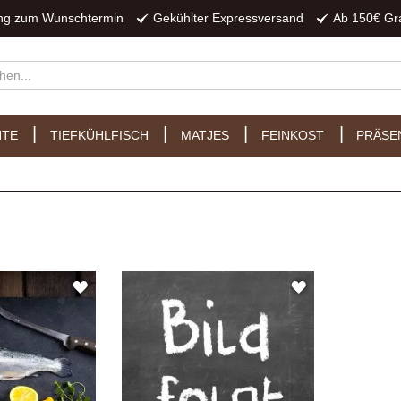
ung zum Wunschtermin
Gekühlter Expressversand
Ab 150€ Gr
HTE
TIEFKÜHLFISCH
MATJES
FEINKOST
PRÄSE
ZUR
ZUR
WUNSCHLISTE
WUNSCHLIST
HINZUFÜGEN
HINZUFÜGEN