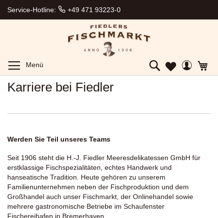
Lieferung
Service-Hotline:
+49 471 93223-0
zum
Wunschtermin
Gekühlter
Expressversand
Ab 150€
Toggle
Mein
Me
Menü
Mein
Gratisversand
Search
Konto
Wunschzettel
Direkt
Karriere bei Fiedler
vom
Hersteller
aus
Bremerhaven
Werden Sie Teil unseres Teams
Seit 1906 steht die H.-J. Fiedler Meeresdelikatessen GmbH für
erstklassige Fischspezialitäten, echtes Handwerk und
hanseatische Tradition. Heute gehören zu unserem
Familienunternehmen neben der Fischproduktion und dem
Großhandel auch unser Fischmarkt, der Onlinehandel sowie
mehrere gastronomische Betriebe im Schaufenster
Fischereihafen in Bremerhaven.