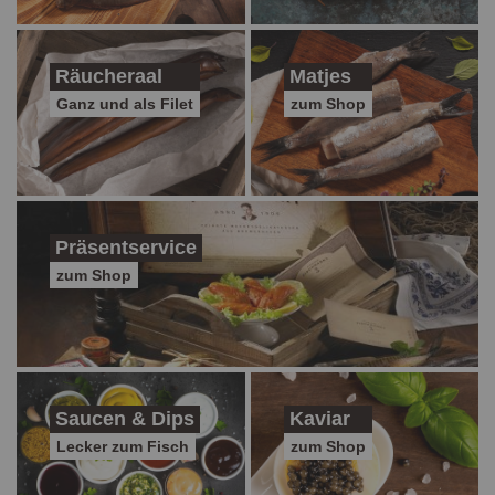
Räucheraal
Matjes
Ganz und als Filet
zum Shop
Präsentservice
zum Shop
Saucen & Dips
Kaviar
Lecker zum Fisch
zum Shop