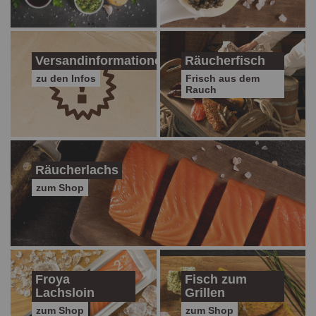
Versandinformationen
Räucherfisch
zu den Infos
Frisch aus dem
Rauch
Räucherlachs
zum Shop
Froya
Fisch zum
Lachsloin
Grillen
zum Shop
zum Shop