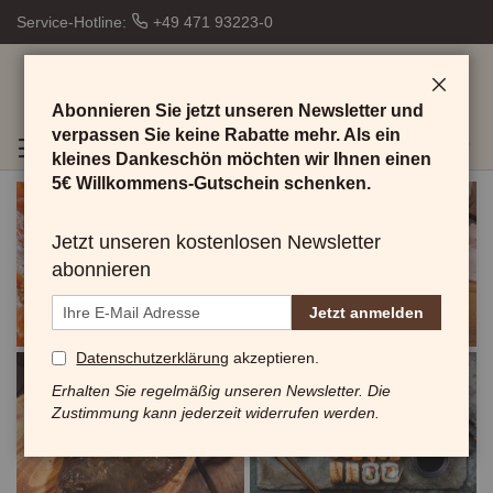
Lieferung
Service-Hotline:
+49 471 93223-0
zum
Wunschtermin
Gekühlter
Schließ
Abonnieren Sie jetzt unseren Newsletter und
Expressversand
Ab 150€
verpassen Sie keine Rabatte mehr. Als ein
Toggle
Mein
Me
Menü
Mein
Gratisversand
kleines Dankeschön möchten wir Ihnen einen
Search
Konto
Wunschzettel
Direkt
5€ Willkommens-Gutschein schenken.
vom
Hersteller
Räucherlachs (bekannt aus Galileo)
Jetzt unseren kostenlosen Newsletter
aus
Jetzt schnell bestellen
abonnieren
Bremerhaven
Jetzt anmelden
Datenschutzerklärung
akzeptieren.
Erhalten Sie regelmäßig unseren Newsletter. Die
Frischfisch
Sushi Produkte
Zustimmung kann jederzeit widerrufen werden.
Fangfrisch
Alles was man
braucht...