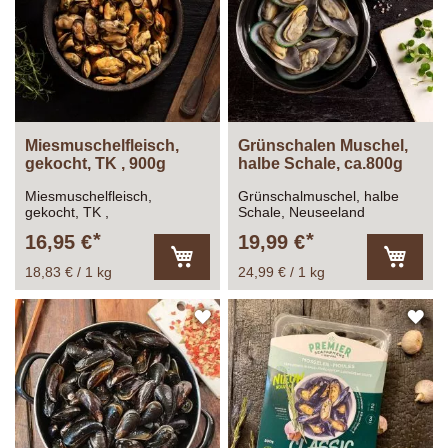
HINZUFÜGEN
HI
Miesmuschelfleisch,
Grünschalen Muschel,
gekocht, TK , 900g
halbe Schale, ca.800g
Miesmuschelfleisch,
Grünschalmuschel, halbe
gekocht, TK ,
Schale, Neuseeland
Gesamtfüllmenge: 1.000g
16,95 €
19,99 €
Abtropfgewicht: ca. 900g
18,83 € / 1 kg
24,99 € / 1 kg
In
In
den
den
Warenkorb
Warenk
ZUR
ZU
WUNSCHLISTE
WU
HINZUFÜGEN
HI