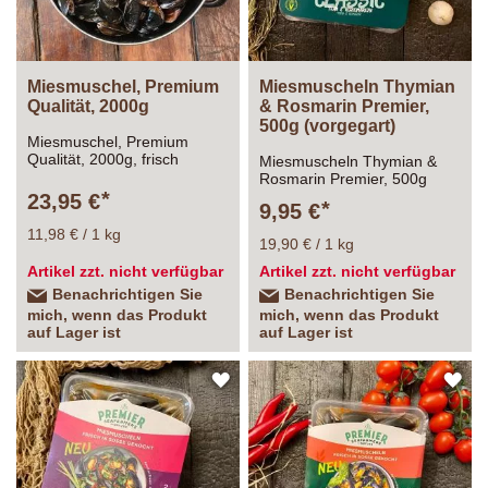
Miesmuschel, Premium
Miesmuscheln Thymian
Qualität, 2000g
& Rosmarin Premier,
500g (vorgegart)
Miesmuschel, Premium
Qualität, 2000g, frisch
Miesmuscheln Thymian &
Rosmarin Premier, 500g
(vorgegart)
23,95 €
9,95 €
11,98 € / 1 kg
19,90 € / 1 kg
Artikel zzt. nicht verfügbar
Artikel zzt. nicht verfügbar
Benachrichtigen Sie
Benachrichtigen Sie
mich, wenn das Produkt
mich, wenn das Produkt
auf Lager ist
auf Lager ist
ZUR
ZU
WUNSCHLISTE
WU
HINZUFÜGEN
HI