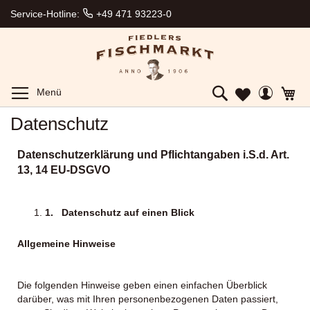
Lieferung
Service-Hotline:
+49 471 93223-0
zum
Wunschtermin
Gekühlter
Expressversand
Ab 150€
Toggle
Mein
Me
Menü
Mein
Gratisversand
Search
Konto
Wunschzettel
Direkt
Datenschutz
vom
Hersteller
Datenschutzerklärung und Pflichtangaben i.S.d. Art.
aus
Bremerhaven
13, 14 EU-DSGVO
1.
Datenschutz auf einen Blick
Allgemeine Hinweise
Die folgenden Hinweise geben einen einfachen Überblick
darüber, was mit Ihren personenbezogenen Daten passiert,