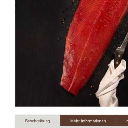
Zum
Anfang
Beschreibung
Mehr Informationen
der
Bildergalerie