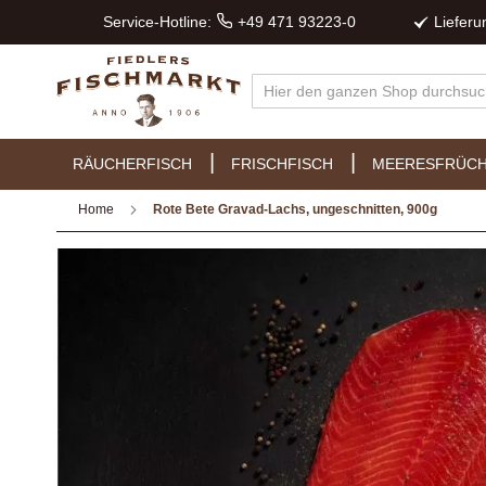
Service-Hotline:
+49 471 93223-0
Liefer
RÄUCHERFISCH
FRISCHFISCH
MEERESFRÜC
Home
Rote Bete Gravad-Lachs, ungeschnitten, 900g
Zum
Ende
der
Bildergalerie
springen