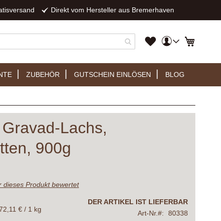
atisversand
Direkt vom Hersteller aus Bremerhaven
Mein
Mein Wa
Mein
Konto
Wunschzettel
NTE
ZUBEHÖR
GUTSCHEIN EINLÖSEN
BLOG
 Gravad-Lachs,
tten, 900g
er dieses Produkt bewertet
DER ARTIKEL IST LIEFERBAR
72,11 € / 1 kg
Art-Nr.
80338