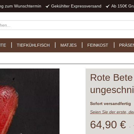
ung zum Wunschtermin
Gekühlter Expressversand
Ab 150€ Gr
HTE
TIEFKÜHLFISCH
MATJES
FEINKOST
PRÄSE
Rote Bete
ungeschni
Lieferzeit
Sofort versandfertig
Seien Sie der erste, d
64,90 €
·