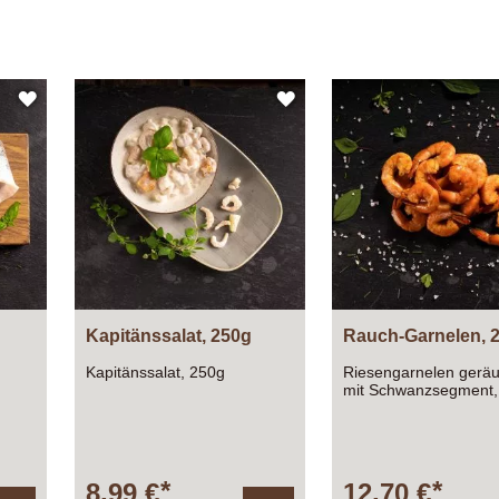
ZUR
ZUR
WUNSCHLISTE
WUNSCHLISTE
HINZUFÜGEN
HINZUFÜGEN
Kapitänssalat, 250g
Rauch-Garnelen, 
Kapitänssalat, 250g
Riesengarnelen geräu
mit Schwanzsegment,
Schale
ut
8,99 €
12,70 €