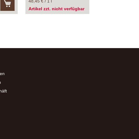
48,45 € / 1 l
Artikel zzt. nicht verfügbar
In
den
Warenkorb
en
n
häft