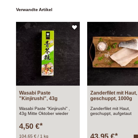
Verwandte Artikel
ZUR
WUNSCHLISTE
HINZUFÜGEN
Wasabi Paste
Zanderfilet mit Haut,
"Kinjirushi", 43g
geschuppt, 1000g
Wasabi Paste "Kinjirushi" ,
Zanderfilet mit Haut,
43g Mitte Oktober wieder
geschuppt, aufgeta
verfügbar
4,50 €
43,95 €
104,65 € / 1 kg