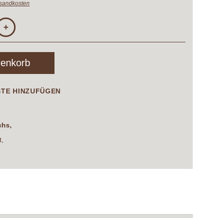
sandkosten
+
renkorb
STE HINZUFÜGEN
chs,
t,