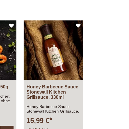
ZUR
ZUR
WUNSCHLISTE
WUNSCHLISTE
HINZUFÜGEN
HINZUFÜGEN
250g
Honey Barbecue Sauce
Stonewall Kitchen
chert,
Grillsauce, 330ml
 ohne
Honey Barbecue Sauce
Stonewall Kitchen Grillsauce,
330ml
15,99 €