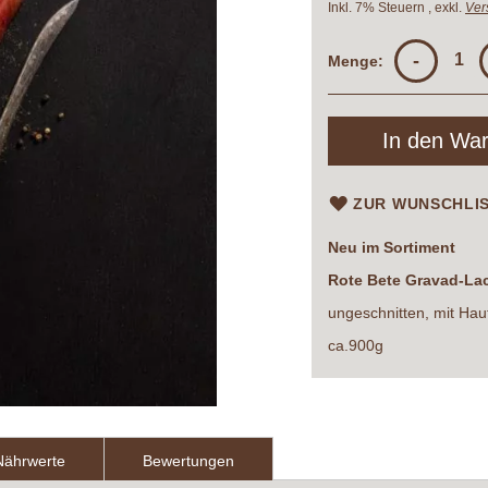
Inkl. 7% Steuern
,
exkl.
Ver
-
Menge:
In den Wa
ZUR WUNSCHLI
Neu im Sortiment
Rote Bete Gravad-La
ungeschnitten, mit Hau
ca.900g
Nährwerte
Bewertungen