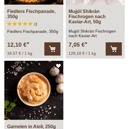
Fiedlers Fischpanade,
Mujjól Shikrán
350g
Fischrogen nach
Kaviar-Art, 50g
Bewertung:
Bewertung
1
100%
Mujjól Shikrán Fischrogen
Fiedlers Fischpanade, 350g
nach Kaviar-Art
12,10 €
7,05 €
34,57 € / 1 kg
128,18 € / 1 kg
In
In
den
den
Warenkorb
Warenk
ZUR
WUNSCHLISTE
HINZUFÜGEN
Garnelen in Aioli, 250g