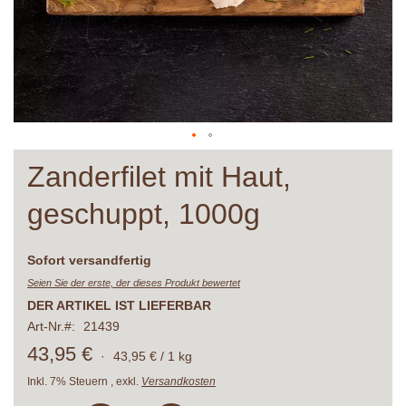
Zum
Zanderfilet mit Haut,
Anfang
der
geschuppt, 1000g
Bildergalerie
springen
Lieferzeit
Sofort versandfertig
Seien Sie der erste, der dieses Produkt bewertet
DER ARTIKEL IST LIEFERBAR
Art-Nr.
21439
43,95 €
·
43,95 € / 1 kg
Inkl. 7% Steuern
,
exkl.
Versandkosten