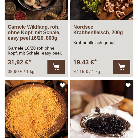
Garnele Wildfang, roh,
Nordsee
ohne Kopf, mit Schale,
Krabbenfleisch, 200g
easy peel 16/20, 800g
Krabbenfleisch gepult
Garnele 16/20 roh,ohne
Kopf, mit Schale, easy peel,
glasiert, Gesamtfüllmenge:
31,92 €
19,43 €
1.000g Abtropfgewicht: 800g
39,90 € / 1 kg
97,15 € / 1 kg
In
In
den
den
Warenkorb
Warenk
ZUR
ZU
WUNSCHLISTE
WU
HINZUFÜGEN
HI