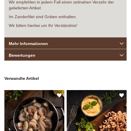
Wir empfehlen in jedem Fall einen zeitnahen Verzehr der
gelieferten Artikel.
Im Zanderfilet sind Gräten enthalten.
Wir bitten hierbei um Ihr Verständnis!
Mehr Informationen
Bewertungen
Verwandte Artikel
ZUR
ZU
WUNSCHLISTE
WU
HINZUFÜGEN
HI