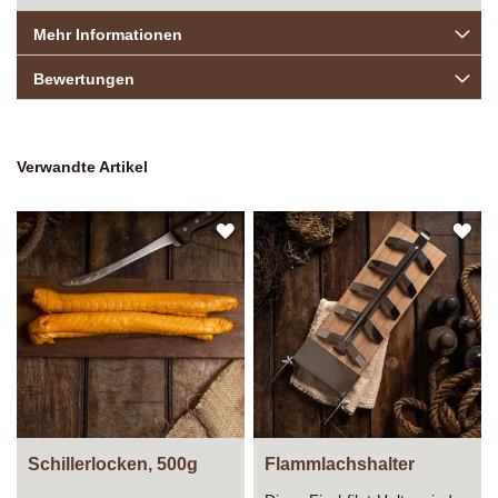
Mehr Informationen
Bewertungen
Verwandte Artikel
ZUR
ZU
WUNSCHLISTE
WU
HINZUFÜGEN
HI
Schillerlocken, 500g
Flammlachshalter