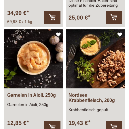
Diese Fischfilet-Halter sind
optimal für die Zubereitung
von Flammlachs. Sie sind an
34,99 €
Feuerschalen zu befestigen
25,00 €
und der Neigungswinkel der
69,98 € / 1 kg
In
In
Halterungen ist verstellbar.
den
den
Warenkorb
Warenk
ZUR
ZU
WUNSCHLISTE
WU
HINZUFÜGEN
HI
Garnelen in Aioli, 250g
Nordsee
Krabbenfleisch, 200g
Garnelen in Aioli, 250g
Krabbenfleisch gepult
12,85 €
19,43 €