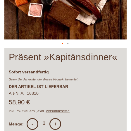
Zum
Präsent »Kapitänsdinner«
Anfang
der
Bildergalerie
Lieferzeit
Sofort versandfertig
springen
Seien Sie der erste, der dieses Produkt bewertet
DER ARTIKEL IST LIEFERBAR
Art-Nr.
16810
58,90 €
Inkl. 7% Steuern
,
exkl.
Versandkosten
-
+
Menge: