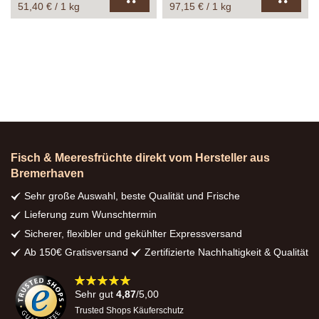
51,40 € / 1 kg
97,15 € / 1 kg
In
In
den
den
Warenkorb
Warenk
Fisch & Meeresfrüchte direkt vom Hersteller aus
Bremerhaven
Sehr große Auswahl, beste Qualität und Frische
Lieferung zum Wunschtermin
Sicherer, flexibler und gekühlter Expressversand
Ab 150€ Gratisversand
Zertifizierte Nachhaltigkeit & Qualität
98%
Sehr gut
4,87
/5,00
Trusted Shops Käuferschutz