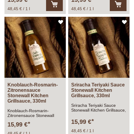
48,45 € / 1 l
48,45 € / 1 l
In
In
den
den
Warenkorb
Warenk
ZUR
ZU
WUNSCHLISTE
WU
HINZUFÜGEN
HI
Knoblauch-Rosmarin-
Sriracha Teriyaki Sauce
Zitronensauce
Stonewall Kitchen
Stonewall Kitchen
Grillsauce, 330ml
Grillsauce, 330ml
Sriracha Teriyaki Sauce
Stonewall Kitchen Grillsauce,
Knoblauch-Rosmarin-
330ml
Zitronensauce Stonewall
Kitchen Grillsauce, 330ml
15,99 €
15,99 €
48,45 € / 1 l
48,45 € / 1 l