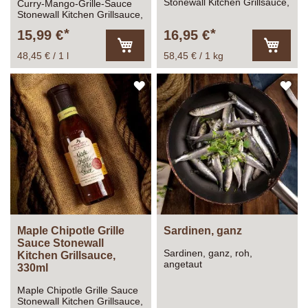
Stonewall Kitchen Grillsauce,
Curry-Mango-Grille-Sauce
Dip, 290g
Stonewall Kitchen Grillsauce,
330ml
15,99 €
16,95 €
48,45 € / 1 l
58,45 € / 1 kg
In
In
den
den
Warenkorb
Warenk
ZUR
ZU
WUNSCHLISTE
WU
HINZUFÜGEN
HI
Maple Chipotle Grille
Sardinen, ganz
Sauce Stonewall
Sardinen, ganz, roh,
Kitchen Grillsauce,
angetaut
330ml
Maple Chipotle Grille Sauce
Stonewall Kitchen Grillsauce,