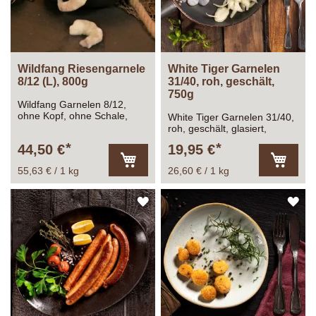
Wildfang Riesengarnele
White Tiger Garnelen
8/12 (L), 800g
31/40, roh, geschält,
750g
Wildfang Garnelen 8/12,
ohne Kopf, ohne Schale,
White Tiger Garnelen 31/40,
Gesamtfüllmenge: 1.000g
roh, geschält, glasiert,
Abtropfgewicht: ca. 800g
Gesamtfüllmenge: 1.000g
44,50 €
19,95 €
Abtropfgewicht: 750g
55,63 € / 1 kg
26,60 € / 1 kg
In
In
den
den
Warenkorb
Warenk
ZUR
ZU
WUNSCHLISTE
WU
HINZUFÜGEN
HI