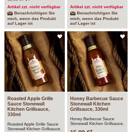
Artikel zzt. nicht verfügbar
Artikel zzt. nicht verfügbar
Benachrichtigen Sie
Benachrichtigen Sie
mich, wenn das Produkt
mich, wenn das Produkt
auf Lager ist
auf Lager ist
ZUR
ZU
WUNSCHLISTE
WU
HINZUFÜGEN
HI
Roasted Apple Grille
Honey Barbecue Sauce
Sauce Stonewall
Stonewall Kitchen
Kitchen Grillsauce,
Grillsauce, 330ml
330ml
Honey Barbecue Sauce
Stonewall Kitchen Grillsauce,
Roasted Apple Grille Sauce
330ml
Stonewall Kitchen Grillsauce,