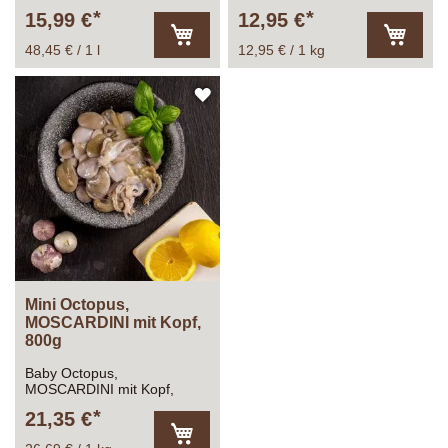
330ml
15,99 €
12,95 €
48,45 € / 1 l
12,95 € / 1 kg
In
In
den
den
Warenkorb
Warenk
ZUR
WUNSCHLISTE
HINZUFÜGEN
Mini Octopus,
MOSCARDINI mit Kopf,
800g
Baby Octopus,
MOSCARDINI mit Kopf,
Gesamtfüllmenge:
21,35 €
1.000g Inhalt ca. 800g