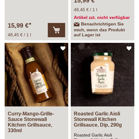
15,99 €
330ml
48,45 € / 1 l
Artikel zzt. nicht verfügbar
Benachrichtigen Sie
15,99 €
mich, wenn das Produkt
48,45 € / 1 l
auf Lager ist
In
den
Warenkorb
ZUR
ZU
WUNSCHLISTE
WU
HINZUFÜGEN
HI
Curry-Mango-Grille-
Roasted Garlic Aioli
Sauce Stonewall
Stonewall Kitchen
Kitchen Grillsauce,
Grillsauce, Dip, 290g
330ml
Roasted Garlic Aioli