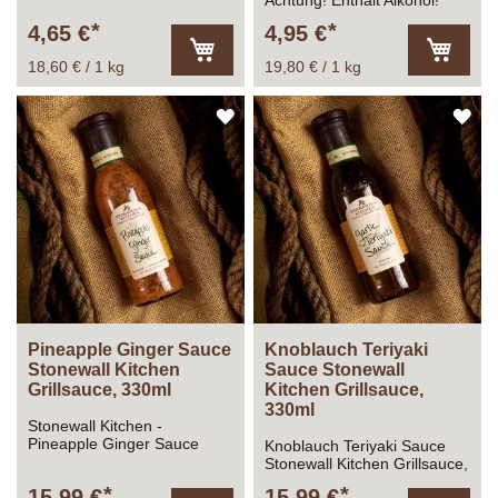
Achtung! Enthält Alkohol!
4,65 €
4,95 €
18,60 € / 1 kg
19,80 € / 1 kg
In
In
den
den
Warenkorb
Warenk
ZUR
ZU
WUNSCHLISTE
WU
HINZUFÜGEN
HI
Pineapple Ginger Sauce
Knoblauch Teriyaki
Stonewall Kitchen
Sauce Stonewall
Grillsauce, 330ml
Kitchen Grillsauce,
330ml
Stonewall Kitchen -
Pineapple Ginger Sauce
Knoblauch Teriyaki Sauce
330ml
Stonewall Kitchen Grillsauce,
330ml
15,99 €
15,99 €