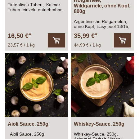
Rotgarnele,
Tintenfisch Tuben, Kalmar
Wildgarnele, ohne Kopf,
Tuben. einzeln entnehmbar,
800g
roh, gereinigt, gefroren,
Gesamtfüllmenge beträgt
Argentinische Rotgarnelen,
1000g, das Abtropfgewicht
ohne Kopf, Easy peel 13/15,
etwa 700g
Gesamtfüllmenge:
16,50 €
35,99 €
1.000g Inhalt ca. 800g
23,57 € / 1 kg
44,99 € / 1 kg
In
In
den
den
Warenkorb
Warenk
ZUR
ZU
WUNSCHLISTE
WU
HINZUFÜGEN
HI
Aioli Sauce, 250g
Whiskey-Sauce, 250g
Aioli Sauce, 250g
Whiskey-Sauce, 250g,