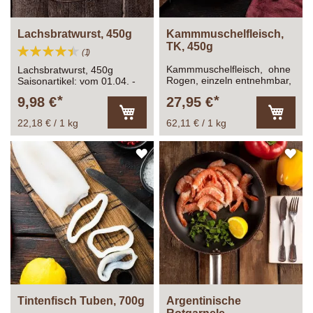
Lachsbratwurst, 450g
Kammmuschelfleisch,
TK, 450g
Bewertung:
Bewertung
1
90%
Kammmuschelfleisch, ohne
Lachsbratwurst, 450g
Rogen, einzeln entnehmbar,
Saisonartikel: vom 01.04. -
Gesamtfüllmenge: 500g
30.09. verfügbar
9,98 €
27,95 €
Abtropfgewicht: ca.450g
22,18 € / 1 kg
62,11 € / 1 kg
In
In
den
den
Warenkorb
Warenk
ZUR
ZU
WUNSCHLISTE
WU
HINZUFÜGEN
HI
Tintenfisch Tuben, 700g
Argentinische