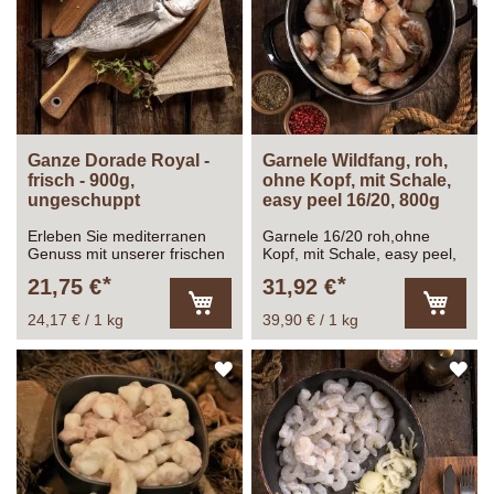
HINZUFÜGEN
HI
Ganze Dorade Royal -
Garnele Wildfang, roh,
frisch - 900g,
ohne Kopf, mit Schale,
ungeschuppt
easy peel 16/20, 800g
Erleben Sie mediterranen
Garnele 16/20 roh,ohne
Genuss mit unserer frischen
Kopf, mit Schale, easy peel,
Dorade ganz,
glasiert, Gesamtfüllmenge:
21,75 €
31,92 €
ausgenommen
1.000g Abtropfgewicht: 800g
24,17 € / 1 kg
39,90 € / 1 kg
In
In
den
den
Warenkorb
Warenk
ZUR
ZU
WUNSCHLISTE
WU
HINZUFÜGEN
HI