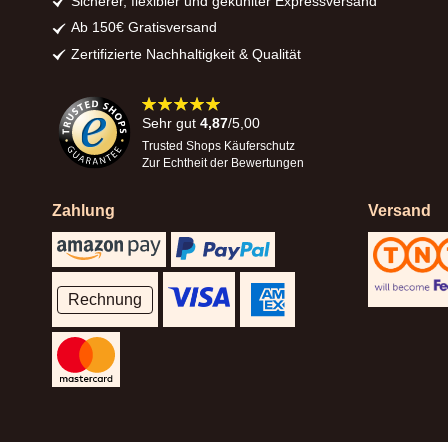
Sicherer, flexibler und gekühlter Expressversand
Ab 150€ Gratisversand
Zertifizierte Nachhaltigkeit & Qualität
98%
Sehr gut
4,87
/5,00
Trusted Shops Käuferschutz
Zur Echtheit der Bewertungen
Zahlung
Versand
Rechnung