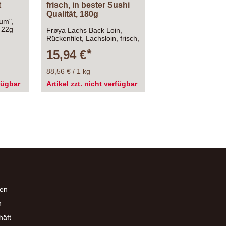
t
frisch, in bester Sushi
Qualität, 180g
ium",
, 22g
Frøya Lachs Back Loin,
Rückenfilet, Lachsloin, frisch,
in bester Sushi Qualität,
15,94 €
180g
88,56 € / 1 kg
rfügbar
Artikel zzt. nicht verfügbar
en
n
häft