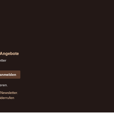
d Angebote
tter
 anmelden
eren.
Newsletter.
iderrufen