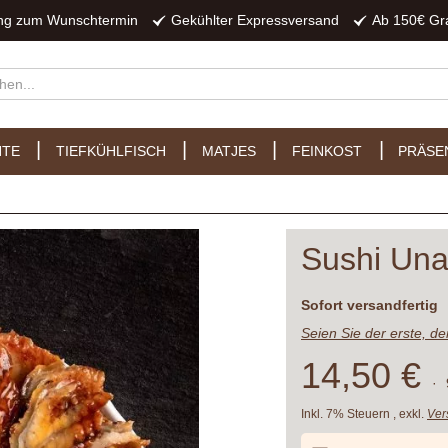
ung zum Wunschtermin
Gekühlter Expressversand
Ab 150€ Gr
HTE
TIEFKÜHLFISCH
MATJES
FEINKOST
PRÄSE
Sushi Una
Lieferzeit
Sofort versandfertig
Seien Sie der erste, d
14,50 €
·
Inkl. 7% Steuern
,
exkl.
Ver