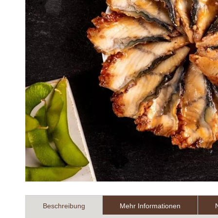
Zum
Anfang
Beschreibung
Mehr Informationen
der
Bildergalerie