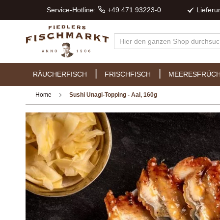
Service-Hotline:
+49 471 93223-0
Liefer
RÄUCHERFISCH
FRISCHFISCH
MEERESFRÜC
Home
Sushi Unagi-Topping - Aal, 160g
Zum
Ende
der
Bildergalerie
springen