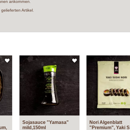
i Ihnen ankommen.
elieferten Artikel.
ZUR
ZUR
WUNSCHLISTE
WUNSCHLISTE
HINZUFÜGEN
HINZUFÜGEN
Sojasauce "Yamasa"
Nori Algenblatt
ium,
mild,150ml
"Premium", Yaki S