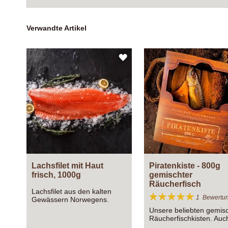
Verwandte Artikel
ZUR
WUNSCHLISTE
HINZUFÜGEN
Lachsfilet mit Haut
Piratenkiste - 800g
frisch, 1000g
gemischter
Räucherfisch
Lachsfilet aus den kalten
Bewertung:
1
Bewertu
Gewässern Norwegens.
100%
Ganze Seite mit Haut
Unsere beliebten gemis
Räucherfischkisten. Auc
super zum verschenke