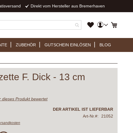
atisversand
Direkt vom Hersteller aus Bremerhaven
Mein
Mein Wa
Mein
Konto
Wunschzettel
NTE
ZUBEHÖR
GUTSCHEIN EINLÖSEN
BLOG
ette F. Dick - 13 cm
er dieses Produkt bewertet
DER ARTIKEL IST LIEFERBAR
Art-Nr.
21052
rsandkosten