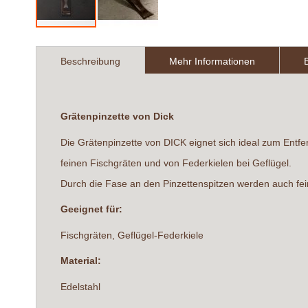
Zum
Anfang
Beschreibung
Mehr Informationen
der
Bildergalerie
springen
Grätenpinzette von Dick
Die Grätenpinzette von DICK eignet sich ideal zum Entfe
feinen Fischgräten und von Federkielen bei Geflügel.
Durch die Fase an den Pinzettenspitzen werden auch fein
Geeignet für:
Fischgräten, Geflügel-Federkiele
Material:
Edelstahl