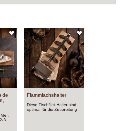
ZUR
ZUR
WUNSCHLISTE
WUNSCHLISTE
HINZUFÜGEN
HINZUFÜGEN
p de
Flammlachshalter
n,
Diese Fischfilet-Halter sind
optimal für die Zubereitung
von Flammlachs. Sie sind an
 Mer,
Feuerschalen zu befestigen
2-3
und der Neigungswinkel der
Halterungen ist verstellbar.