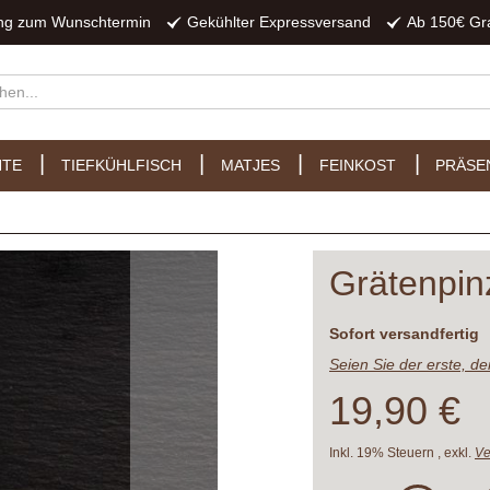
ung zum Wunschtermin
Gekühlter Expressversand
Ab 150€ Gr
HTE
TIEFKÜHLFISCH
MATJES
FEINKOST
PRÄSE
Grätenpinz
Lieferzeit
Sofort versandfertig
Seien Sie der erste, d
19,90 €
Inkl. 19% Steuern
,
exkl.
Ve