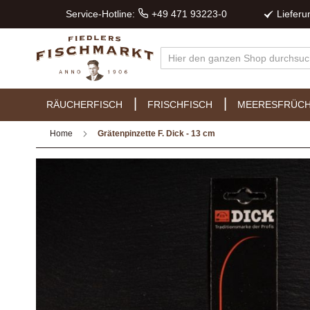
Service-Hotline:
+49 471 93223-0
Liefer
RÄUCHERFISCH
FRISCHFISCH
MEERESFRÜC
Home
Grätenpinzette F. Dick - 13 cm
Zum
Ende
der
Bildergalerie
springen