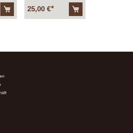
25,00 €
In
In
den
den
Warenkorb
Warenkorb
en
n
häft