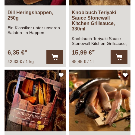
Dill-Heringshappen,
Knoblauch Teriyaki
250g
Sauce Stonewall
Kitchen Grillsauce,
Ein Klassiker unter unseren
330ml
Salaten. In Happen
geschnittene Heringsfilets,
Knoblauch Teriyaki Sauce
fein enthäutetet und
Stonewall Kitchen Grillsauce,
mariniert, verfeinern wir mit
330ml
6,35 €
15,99 €
feinen Creme und etwas Dill.
Schlicht & ergreifend.
42,33 € / 1 kg
48,45 € / 1 l
In
In
den
den
Warenkorb
Warenk
ZUR
ZU
WUNSCHLISTE
WU
HINZUFÜGEN
HI