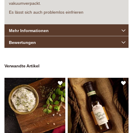
vakuumverpackt.
Es lässt sich auch problemlos einfrieren
Mehr Informationen
Bewertungen
Verwandte Artikel
ZUR
ZU
WUNSCHLISTE
WU
HINZUFÜGEN
HI