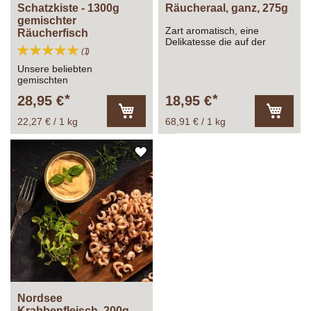
Schatzkiste - 1300g
Räucheraal, ganz, 275g
gemischter
Zart aromatisch, eine
Räucherfisch
Delikatesse die auf der
Bewertung:
Bewertung
1
Zunge zergeht.
100%
Unsere beliebten
gemischten
Räucherfischkisten. Auch
28,95 €
18,95 €
super zum verschenken!
22,27 € / 1 kg
68,91 € / 1 kg
In
In
den
den
Warenkorb
Warenk
ZUR
WUNSCHLISTE
HINZUFÜGEN
Nordsee
Krabbenfleisch, 200g