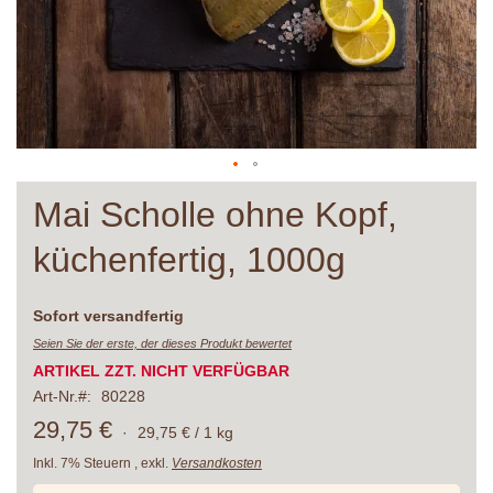
Zum
Mai Scholle ohne Kopf,
Anfang
der
küchenfertig, 1000g
Bildergalerie
springen
Lieferzeit
Sofort versandfertig
Seien Sie der erste, der dieses Produkt bewertet
ARTIKEL ZZT. NICHT VERFÜGBAR
Art-Nr.
80228
29,75 €
·
29,75 € / 1 kg
Inkl. 7% Steuern
,
exkl.
Versandkosten