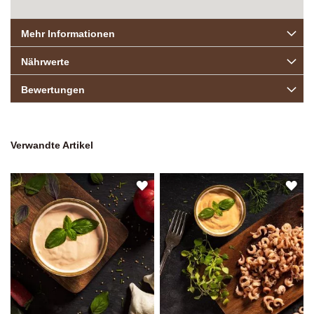
Mehr Informationen
Nährwerte
Bewertungen
Verwandte Artikel
ZUR
ZU
WUNSCHLISTE
WU
HINZUFÜGEN
HI