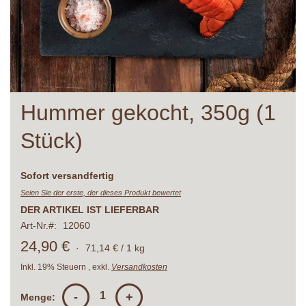
Zum
Hummer gekocht, 350g (1
Anfang
der
Stück)
Bildergalerie
springen
Lieferzeit
Sofort versandfertig
Seien Sie der erste, der dieses Produkt bewertet
DER ARTIKEL IST LIEFERBAR
Art-Nr.
12060
24,90 €
·
71,14 € / 1 kg
Inkl. 19% Steuern
,
exkl.
Versandkosten
-
+
Menge: