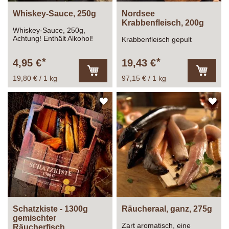
Whiskey-Sauce, 250g
Nordsee
Krabbenfleisch, 200g
Whiskey-Sauce, 250g,
Achtung! Enthält Alkohol!
Krabbenfleisch gepult
4,95 €
19,43 €
19,80 € / 1 kg
97,15 € / 1 kg
In
In
den
den
Warenkorb
Warenk
ZUR
ZU
WUNSCHLISTE
WU
HINZUFÜGEN
HI
Schatzkiste - 1300g
Räucheraal, ganz, 275g
gemischter
Zart aromatisch, eine
Räucherfisch