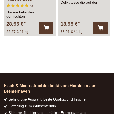
Delikatesse die auf der
Bewertung:
Bewertung
1
Zunge zergeht.
100%
Unsere beliebten
gemischten
Räucherfischkisten. Auch
28,95 €
18,95 €
super zum verschenken!
22,27 € / 1 kg
68,91 € / 1 kg
In
In
den
den
Warenkorb
Warenk
Fisch & Meeresfrüchte direkt vom Hersteller aus
Bremerhaven
Sehr große Auswahl, beste Qualität und Frische
Lieferung zum Wunschtermin
Sicherer, flexibler und gekühlter Expressversand