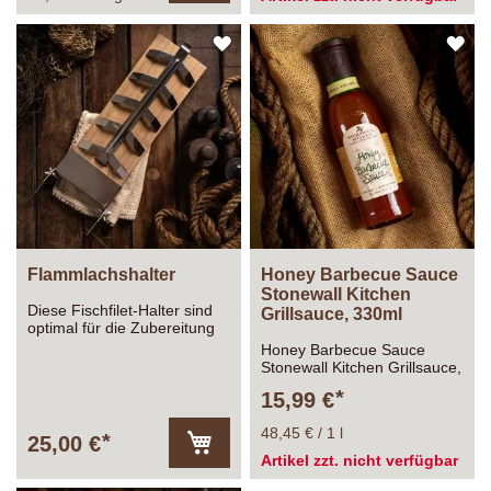
den
Warenkorb
ZUR
ZU
WUNSCHLISTE
WU
HINZUFÜGEN
HI
Flammlachshalter
Honey Barbecue Sauce
Stonewall Kitchen
Diese Fischfilet-Halter sind
Grillsauce, 330ml
optimal für die Zubereitung
von Flammlachs. Sie sind an
Honey Barbecue Sauce
Feuerschalen zu befestigen
Stonewall Kitchen Grillsauce,
und der Neigungswinkel der
330ml
15,99 €
Halterungen ist verstellbar.
48,45 € / 1 l
25,00 €
Artikel zzt. nicht verfügbar
In
den