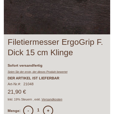
Zum
Filetiermesser ErgoGrip F.
Anfang
der
Dick 15 cm Klinge
Bildergalerie
springen
Lieferzeit
Sofort versandfertig
Seien Sie der erste, der dieses Produkt bewertet
DER ARTIKEL IST LIEFERBAR
Art-Nr.
21048
21,90 €
Inkl. 19% Steuern
,
exkl.
Versandkosten
-
+
Menge: