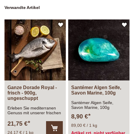
Verwandte Artikel
ZUR
ZU
WUNSCHLISTE
WU
HINZUFÜGEN
HI
Ganze Dorade Royal -
Santémer Algen Seife,
frisch - 900g,
Savon Marine, 100g
ungeschuppt
Santémer Algen Seife,
Savon Marine, 100g
Erleben Sie mediterranen
Genuss mit unserer frischen
8,90 €
Dorade ganz,
ausgenommen
21,75 €
89,00 € / 1 kg
24,17 € / 1 kg
Artikel zzt. nicht verfügbar
In