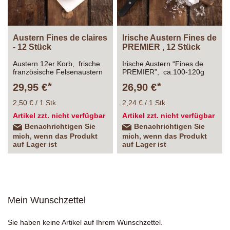
Austern Fines de claires
Irische Austern Fines de
- 12 Stück
PREMIER , 12 Stück
Austern 12er Korb, frische
Irische Austern “Fines de
französische Felsenaustern
PREMIER”, ca.100-120g
„Fines de claires“ von der
Stk. 12 Stück im Korb Die
29,95 €
26,90 €
Atlantik Küste ca.100-120g
Austern haben eine
Stk. Die Austern haben eine
Vorlaufzeit von mindestens
2,50 € / 1 Stk.
2,24 € / 1 Stk.
Vorlaufzeit von mindestens
einen Tag !!! Eine Lieferung
einen Tag !!! Eine Lieferung
ist nicht von heute auf
Artikel zzt. nicht verfügbar
Artikel zzt. nicht verfügbar
ist nicht von heute auf
morgen möglich.
Benachrichtigen Sie
Benachrichtigen Sie
morgen möglich.
mich, wenn das Produkt
mich, wenn das Produkt
auf Lager ist
auf Lager ist
Mein Wunschzettel
Sie haben keine Artikel auf Ihrem Wunschzettel.