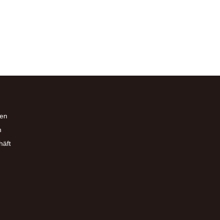
en
n
häft