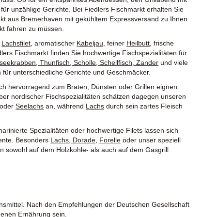
für unzählige Gerichte. Bei Fiedlers Fischmarkt erhalten Sie
rekt aus Bremerhaven mit gekühltem Expressversand zu Ihnen
kt fahren zu müssen.
s
Lachsfilet
, aromatischer
Kabeljau
, feiner
Heilbutt
, frische
lers Fischmarkt finden Sie hochwertige Fischspezialitäten für
seekrabben
,
Thunfisch
,
Scholle
,
Schellfisch
,
Zander
und viele
ch für unterschiedliche Gerichte und Geschmäcker.
 sich hervorragend zum Braten, Dünsten oder Grillen eignen.
aber nordischer Fischspezialitäten schätzen dagegen unseren
oder
Seelachs
an, während
Lachs
durch sein zartes Fleisch
arinierte Spezialitäten oder hochwertige Filets lassen sich
mente. Besonders
Lachs
,
Dorade
,
Forelle
oder unser speziell
n sowohl auf dem Holzkohle- als auch auf dem Gasgrill
bensmittel. Nach den Empfehlungen der Deutschen Gesellschaft
genen Ernährung sein.