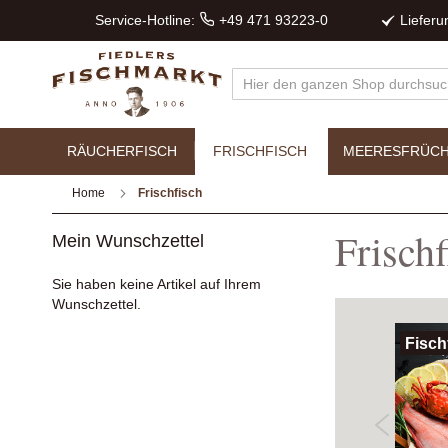
Service-Hotline:
+49 471 93223-0
Liefer
RÄUCHERFISCH
FRISCHFISCH
MEERESFRÜC
Home
Frischfisch
Frischf
Mein Wunschzettel
Sie haben keine Artikel auf Ihrem
Wunschzettel.
ls
Zander
Fischf