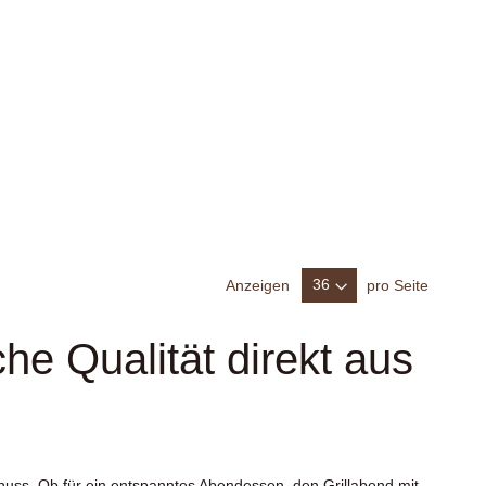
Anzeigen
pro Seite
che Qualität direkt aus
enuss. Ob für ein entspanntes Abendessen, den Grillabend mit