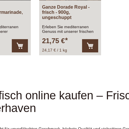
Ganze Dorade Royal -
rmarinade,
frisch - 900g,
ungeschuppt
diterranen
Erleben Sie mediterranen
erer
Genuss mit unserer frischen
e mit
Dorade ganz, ausgenommen
21,75 €
arinade 900g,
aden,
sgenommen
24,17 € / 1 kg
In
In
den
den
Warenkorb
Warenkorb
fisch online kaufen – Fris
rhaven
eht für unverfälschten Geschmack, höchste Qualität und vielseitigen G