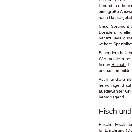
Freunden oder ein
eine große Auswa
nach Hause gelie
Unser Sortiment u
Doraden
,
Forelle
nahezu jede Zube
weitere Spezialit
Besonders belieb
Wer mediterrane K
feinen
Heilbutt
. F
und seinen milden
Auch für die Gril
hervorragend auf
ausgewählter
Gril
hervorragend.
Fisch un
Frischer Fisch üb
für Ernährung (D