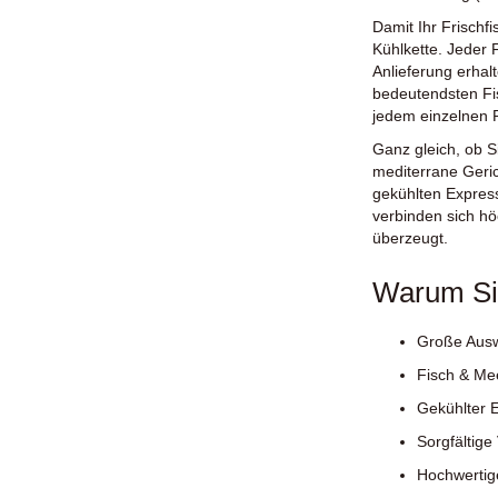
Damit Ihr Frischf
Kühlkette. Jeder F
Anlieferung erhal
bedeutendsten Fi
jedem einzelnen P
Ganz gleich, ob S
mediterrane Geric
gekühlten Expres
verbinden sich hö
überzeugt.
Warum Sie
Große Ausw
Fisch & Me
Gekühlter 
Sorgfältige
Hochwertige