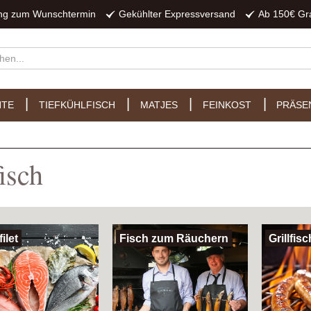
ung zum Wunschtermin
Gekühlter Expressversand
Ab 150€ Gr
HTE
TIEFKÜHLFISCH
MATJES
FEINKOST
PRÄSE
isch
ilet
Fisch zum Räuchern
Grillfisc