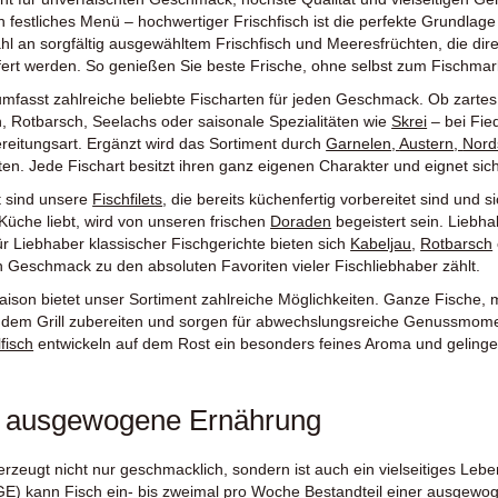
 festliches Menü – hochwertiger Frischfisch ist die perfekte Grundlage 
hl an sorgfältig ausgewähltem Frischfisch und Meeresfrüchten, die di
fert werden. So genießen Sie beste Frische, ohne selbst zum Fischmar
mfasst zahlreiche beliebte Fischarten für jeden Geschmack. Ob zarte
n
,
Rotbarsch
,
Seelachs
oder saisonale Spezialitäten wie
Skrei
– bei Fied
reitungsart. Ergänzt wird das Sortiment durch
Garnelen
,
Austern
,
Nord
äten. Jede Fischart besitzt ihren ganz eigenen Charakter und eignet si
t sind unsere
Fischfilets
, die bereits küchenfertig vorbereitet sind und
üche liebt, wird von unseren frischen
Doraden
begeistert sein. Liebh
ür Liebhaber klassischer Fischgerichte bieten sich
Kabeljau
,
Rotbarsch
 Geschmack zu den absoluten Favoriten vieler Fischliebhaber zählt.
lsaison bietet unser Sortiment zahlreiche Möglichkeiten. Ganze Fische, m
 dem Grill zubereiten und sorgen für abwechslungsreiche Genussmo
lfisch
entwickeln auf dem Rost ein besonders feines Aroma und gelinge
d ausgewogene Ernährung
erzeugt nicht nur geschmacklich, sondern ist auch ein vielseitiges Le
GE) kann Fisch ein- bis zweimal pro Woche Bestandteil einer ausgewo