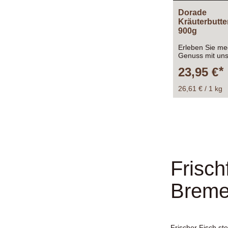
Dorade
Kräuterbutte
900g
Erleben Sie me
Genuss mit uns
frischen Dorad
23,95 €
Kräuterbutterm
Anzahl 2-3 Dor
mariniert, au
26,61 € / 1 kg
Frisch
Breme
Frischer Fisch st