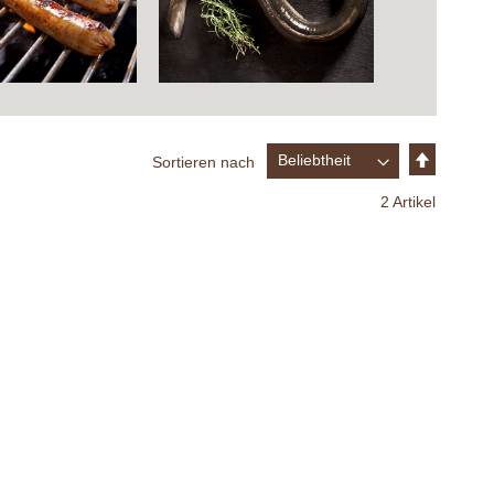
In
Sortieren nach
absteige
Reihenfo
2
Artikel
E