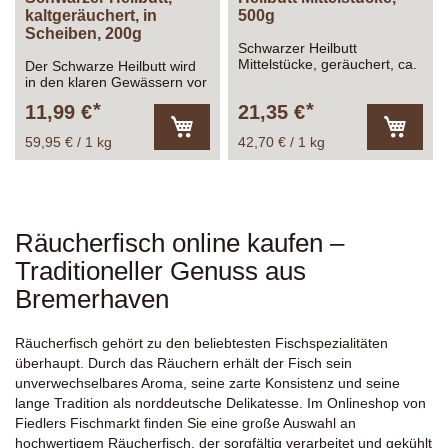
kaltgeräuchert, in
500g
Scheiben, 200g
Schwarzer Heilbutt
Mittelstücke, geräuchert, ca.
Der Schwarze Heilbutt wird
500g
in den klaren Gewässern vor
Norwegen gefangen...
11,99 €
21,35 €
59,95 € / 1 kg
42,70 € / 1 kg
In
In
den
den
Warenkorb
Warenk
Räucherfisch online kaufen –
Traditioneller Genuss aus
Bremerhaven
Räucherfisch gehört zu den beliebtesten Fischspezialitäten
überhaupt. Durch das Räuchern erhält der Fisch sein
unverwechselbares Aroma, seine zarte Konsistenz und seine
lange Tradition als norddeutsche Delikatesse. Im Onlineshop von
Fiedlers Fischmarkt finden Sie eine große Auswahl an
hochwertigem Räucherfisch, der sorgfältig verarbeitet und gekühlt