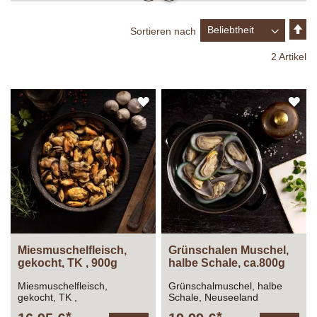
In
Sortieren nach
ab
Re
2
Artikel
ZUR
ZU
WUNSCHLISTE
WU
HINZUFÜGEN
HI
Miesmuschelfleisch,
Grünschalen Muschel,
gekocht, TK , 900g
halbe Schale, ca.800g
Miesmuschelfleisch,
Grünschalmuschel, halbe
gekocht, TK ,
Schale, Neuseeland
Gesamtfüllmenge: 1.000g