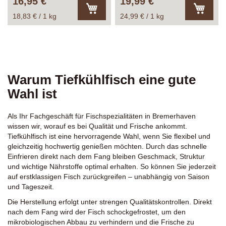
16,95 €
19,99 €
Abtropfgewicht: ca. 900g
18,83 € / 1 kg
24,99 € / 1 kg
In
In
den
den
Warenkorb
Warenk
Warum Tiefkühlfisch eine gute
Wahl ist
Als Ihr Fachgeschäft für Fischspezialitäten in Bremerhaven
wissen wir, worauf es bei Qualität und Frische ankommt.
Tiefkühlfisch ist eine hervorragende Wahl, wenn Sie flexibel und
gleichzeitig hochwertig genießen möchten. Durch das schnelle
Einfrieren direkt nach dem Fang bleiben Geschmack, Struktur
und wichtige Nährstoffe optimal erhalten. So können Sie jederzeit
auf erstklassigen Fisch zurückgreifen – unabhängig von Saison
und Tageszeit.
Die Herstellung erfolgt unter strengen Qualitätskontrollen. Direkt
nach dem Fang wird der Fisch schockgefrostet, um den
mikrobiologischen Abbau zu verhindern und die Frische zu