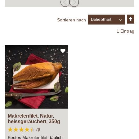
In
Sortieren nach
ab
Re
1
Eintrag
ZUR
WUNSCHLISTE
HINZUFÜGEN
Makrelenfilet, Natur,
heissgeräuchert, 350g
Bewertung:
Bewertung
1
90%
Bestes Makrelenfilet, täglich